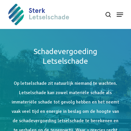
Skip
Menu
search
to
Close
main
Menu
content
Schadevergoeding
Letselschade
Op letselschade zit natuurlijk niemand te wachten.
Letselschade kan zowel materiële schade als
immateriële schade tot gevolg hebben en het neemt
vaak veel tijd en energie in beslag om de hoogte van
de schadevergoeding letselschade te berekenen en
te verhalen op de tegenpartij. Waar u precies recht