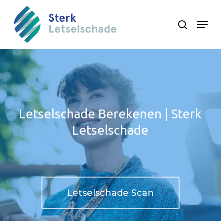
Skip
Menu
search
to
Close
main
Menu
content
Letselschade Berekenen | Sterk
Letselschade
Letselschade Scan